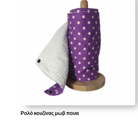
Ρολό κουζίνας μωβ πουα