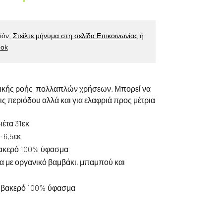
ϊόν;
Στείλτε μήνυμα στη σελίδα Επικοινωνίας
ή
ok
νικής ροής πολλαπλών χρήσεων. Μπορεί να
ις περιόδου αλλά και για ελαφριά προς μέτρια
έτα 31εκ
 6,5εκ
ακερό 100% ύφασμα
α με οργανικό βαμβάκι, μπαμπού και
αμβακερό 100% ύφασμα