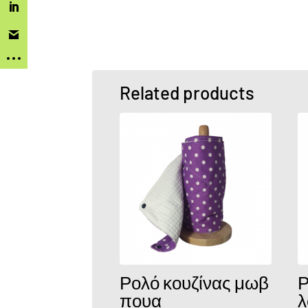
Related products
Ρολό κουζίνας μωβ
Ρ
πουα
λ