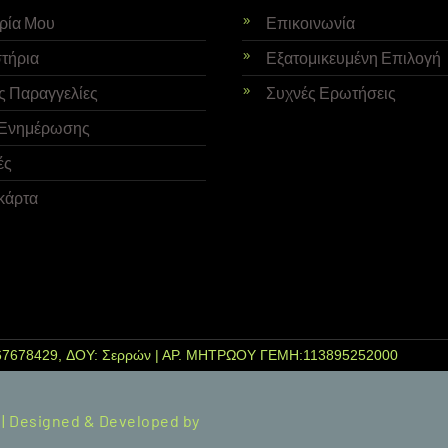
ορία Μου
Επικοινωνία
τήρια
Εξατομικευμένη Επιλογή
ς Παραγγελίες
Συχνές Ερωτήσεις
Ενημέρωσης
ές
κάρτα
7678429, ΔΟΥ: Σερρών | ΑΡ. ΜΗΤΡΩΟΥ ΓΕΜΗ:113895252000
 | Designed & Developed by