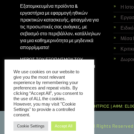
Εξατομικευμένα προϊόντα &
Η Ιστ
εργαστήρια με εφαρμογή ηθικών
Εργασ
πρακτικών κατασκευής, φτιαγμένα για
τις προσωπικές σας ανάγκες, με
Ειδικέ
σεβασμό στο περιβάλλον, κατάλληλων
Μέσα 
για μια καθημερινότητα με μηδενικά
απορρίμματα!
Κριτικ
Δωρο
ΜΕΡΟΣ ΤΟΥ ΕΞΟΠΛΙΣΜΟΥ ΤΟΥ
ΕΡΓΑΣΤΗΡΙΟΥ ΕΙΝΑΙ ΜΕ ΥΠΟΣΤΗΡΙΞΗ
We use cookies on our website to
ΤΟΥ ΙΔΡΥΜΑΤΟΣ
THE PEOPLE’S TRUST
give you the most relevant
experience by remembering your
preferences and repeat visits. By
clicking “Accept All”, you consent to
the use of ALL the cookies.
However, you may visit "Cookie
ΜΙΧΑΗΛΙΔΟΥ ΕΛΙΣΑΒΕΤ ΕΙΡΗΝΗ ΔΗΜΗΤΡΙΟΣ | ΑΦΜ: EL06
Settings" to provide a controlled
consent.
© Copyright2026 Elis Made It. All Rights Reserved
Cookie Settings
Accept All
Vicky Bazoula,
WEBIVY