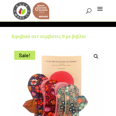
Εφηβικό σετ σερβιέτες II με βιβλίο
Sale!