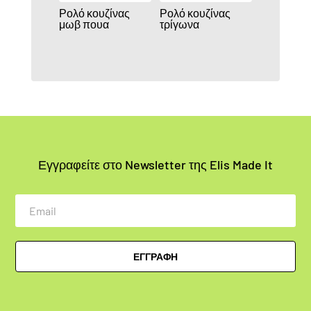
Ρολό κουζίνας
Ρολό κουζίνας
μωβ πουα
τρίγωνα
Εγγραφείτε στο Newsletter της Elis Made It
Email
ΕΓΓΡΑΦΗ