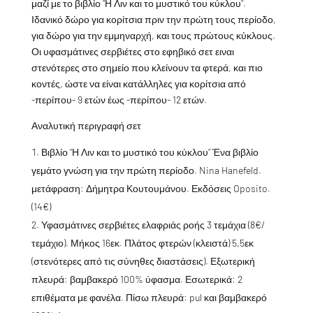
μαζί με το βιβλίο “Η Λιν και το μυστικό του κύκλου”.
Ιδανικό δώρο για κορίτσια πριν την πρώτη τους περίοδο,
για δώρο για την εμμηναρχή, και τους πρώτους κύκλους.
Οι υφασμάτινες σερβιέτες στο εφηβικό σετ ειναι
στενότερες στο σημείο που κλείνουν τα φτερά, και πιο
κοντές, ώστε να είναι κατάλληλες για κορίτσια από
-περίπου- 9 ετών έως -περίπου- 12 ετών.
Αναλυτική περιγραφή σετ
Βιβλίο “Η Λιν και το μυστικό του κύκλου” Ένα βιβλίο
γεμάτο γνώση για την πρώτη περίοδο. Nina Hanefeld.
μετάφραση: Δήμητρα Κουτουμάνου. Εκδόσεις Oposito.
(14€)
Υφασμάτινες σερβιέτες ελαφριάς ροής 3 τεμάχια (8€/
τεμάχιο). Μήκος 16εκ. Πλάτος φτερών (κλειστά) 5,5εκ
(στενότερες από τις σύνηθες διαστάσεις). Εξωτερική
πλευρά: βαμβακερό 100% ύφασμα. Εσωτερικά: 2
επιθέματα με φανέλα. Πίσω πλευρά: pul και βαμβακερό