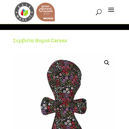
Σερβιέτα Βαριά Caress