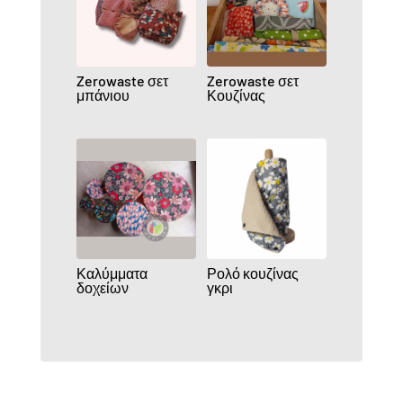
Zerowaste σετ
Zerowaste σετ
μπάνιου
Κουζίνας
Καλύμματα
Ρολό κουζίνας
δοχείων
γκρι