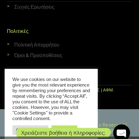
Συχνές Ερωτήσεις
Πολιτικές
Πολιτική Απορρήτου
Όροι & Προϋποθέσεις
Newsletter
We use cookies on our website to
give you the most relevant experience
ΜΙΧΑΗΛΙΔΟΥ ΕΛΙΣΑΒΕΤ ΕΙΡΗΝΗ ΔΗΜΗΤΡΙΟΣ | ΑΦΜ:
by remembering your preferences and
repeat visits. By clicking “Accept All”,
EL067678429, ΔΟΥ: Σερρών | ΑΡ. ΜΗΤΡΩΟΥ
you consent to the use of ALL the
ΓΕΜΗ:113895252000
cookies. However, you may visit
"Cookie Settings" to provide a
controlled consent.
© Copyright2026 Elis Made It. All Rights Reserved |
Designed & Developed by Vicky Bazoula,
WEBIVY
Cookie Settings
Accept All
Χρειάζεστε βοήθεια ή πληροφορίες;