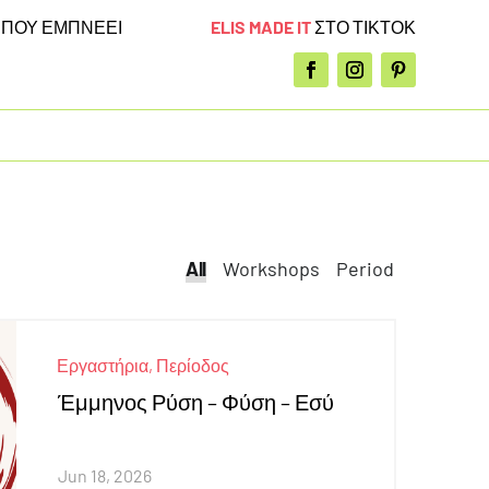
ELIS MADE IT
ΣΤΟ ΤΙΚΤΟΚ
Α
ΠΟΥ ΕΜΠΝΕΕΙ
All
All
Workshops
Period
Εργαστήρια
,
Περίοδος
Έμμηνος Ρύση – Φύση – Εσύ
Jun 18, 2026