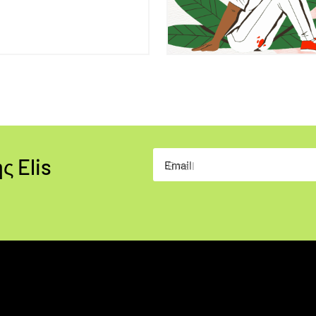
ς Elis
Email