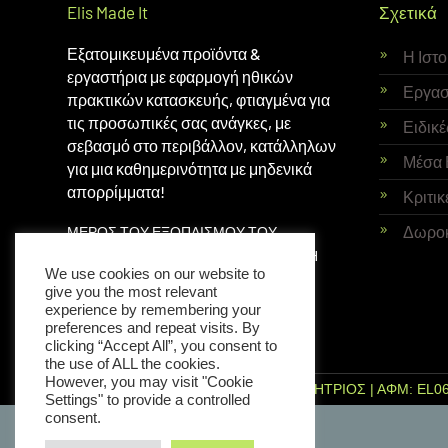
Elis Made It
Σχετικά
Εξατομικευμένα προϊόντα &
Η Ιστ
εργαστήρια με εφαρμογή ηθικών
Εργασ
πρακτικών κατασκευής, φτιαγμένα για
τις προσωπικές σας ανάγκες, με
Ειδικέ
σεβασμό στο περιβάλλον, κατάλληλων
Μέσα 
για μια καθημερινότητα με μηδενικά
απορρίμματα!
Κριτικ
Δωρο
ΜΕΡΟΣ ΤΟΥ ΕΞΟΠΛΙΣΜΟΥ ΤΟΥ
ΕΡΓΑΣΤΗΡΙΟΥ ΕΙΝΑΙ ΜΕ ΥΠΟΣΤΗΡΙΞΗ
We use cookies on our website to
ΤΟΥ ΙΔΡΥΜΑΤΟΣ
THE PEOPLE’S TRUST
give you the most relevant
experience by remembering your
preferences and repeat visits. By
clicking “Accept All”, you consent to
the use of ALL the cookies.
However, you may visit "Cookie
ΜΙΧΑΗΛΙΔΟΥ ΕΛΙΣΑΒΕΤ ΕΙΡΗΝΗ ΔΗΜΗΤΡΙΟΣ | ΑΦΜ: EL06
Settings" to provide a controlled
consent.