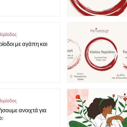
Περίοδος
|
ίοδοι με αγάπη και
Περίοδος
|
λήσουμε ανοιχτά για
ο;