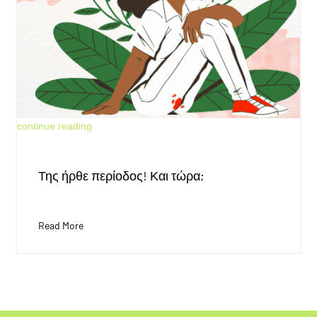
May 30, 2026
continue reading
Της ήρθε περίοδος! Και τώρα;
Read More