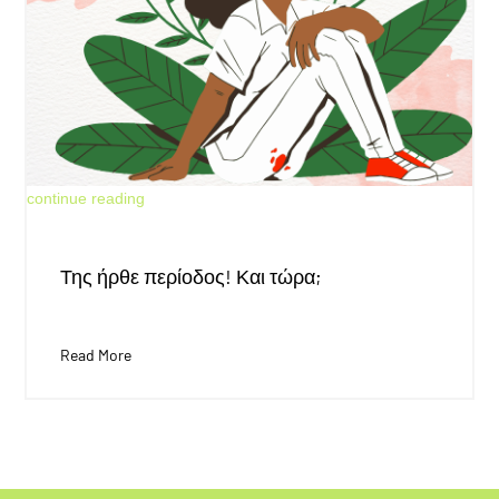
May 30, 2026
continue reading
Της ήρθε περίοδος! Και τώρα;
Read More