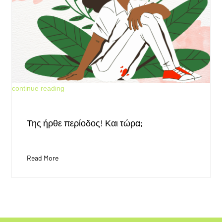
May 30, 2026
continue reading
Της ήρθε περίοδος! Και τώρα;
Read More