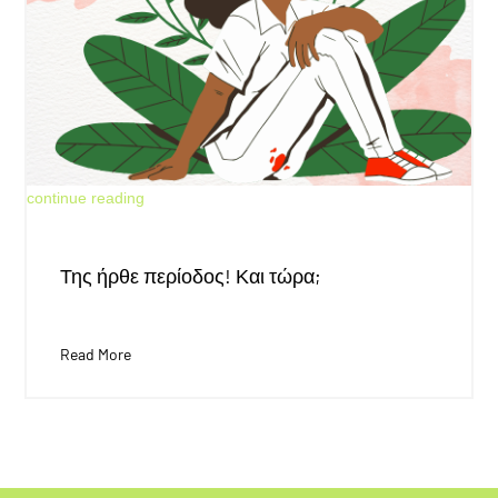
May 30, 2026
continue reading
Της ήρθε περίοδος! Και τώρα;
Read More